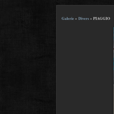
Galerie
»
Divers
»
PIAGGIO