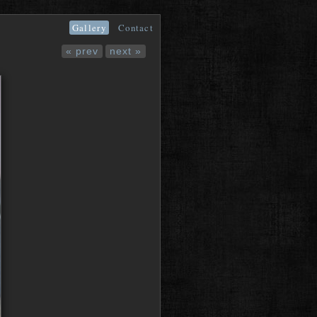
Gallery
Contact
« prev
next »