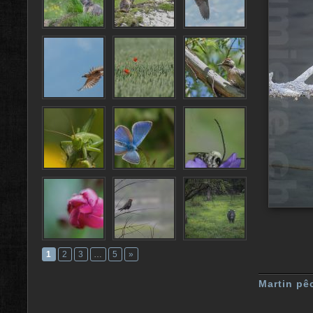
1
2
3
…
5
»
Martin pê