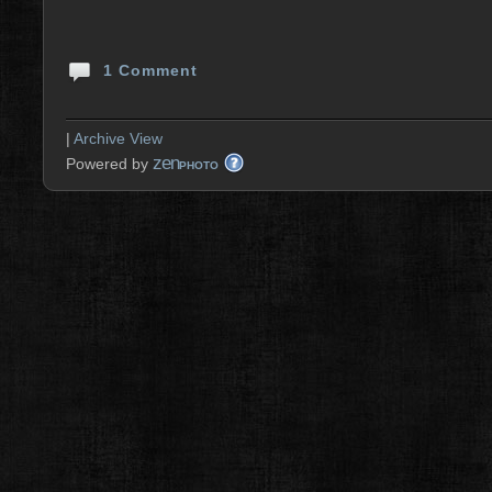
1 Comment
|
Archive View
zen
Powered by
PHOTO