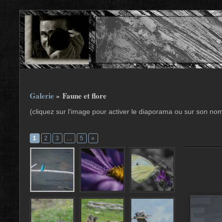
Galerie
» Faune et flore
(cliquez sur l'image pour activer le diaporama ou sur son no
1
2
3
…
5
»