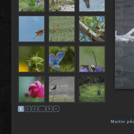
1
2
3
…
5
»
Martin pê