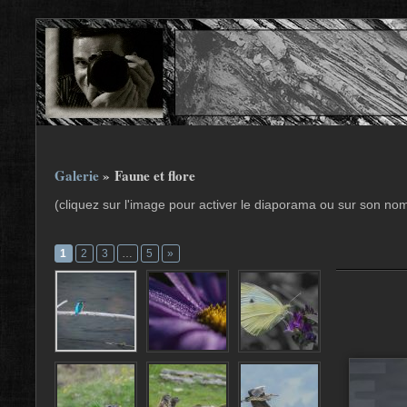
Galerie
» Faune et flore
(cliquez sur l'image pour activer le diaporama ou sur son no
1
2
3
…
5
»