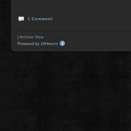
1 Comment
|
Archive View
zen
Powered by
PHOTO