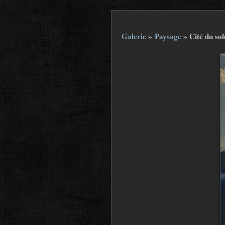
Galerie
»
Paysage
»
Cité du sol