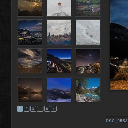
1
2
3
…
8
»
DSC_0553