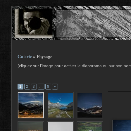
Galerie
» Paysage
(cliquez sur l'image pour activer le diaporama ou sur son no
1
2
3
…
8
»