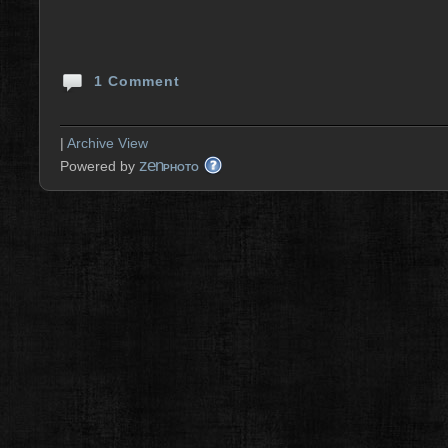
1 Comment
|
Archive View
zen
Powered by
PHOTO