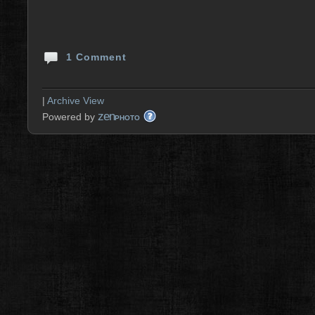
1 Comment
|
Archive View
zen
Powered by
PHOTO