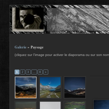
Galerie
» Paysage
(cliquez sur l'image pour activer le diaporama ou sur son no
1
2
3
…
8
»