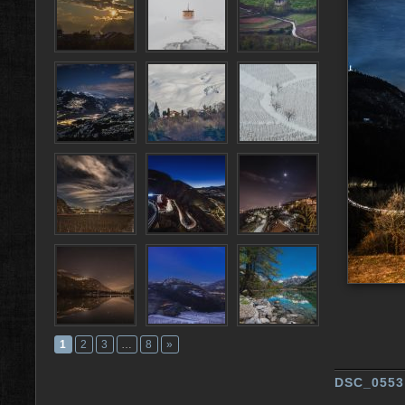
1
2
3
…
8
»
DSC_0553