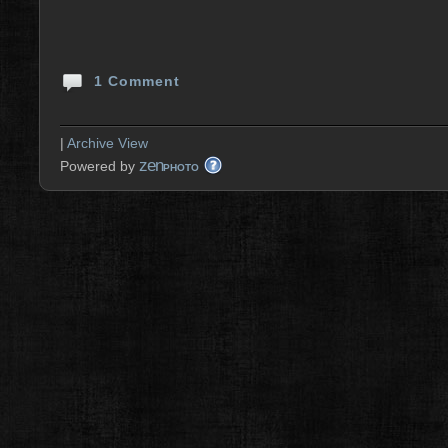
1 Comment
|
Archive View
zen
Powered by
PHOTO