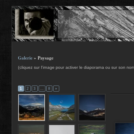
Galerie
» Paysage
(cliquez sur l'image pour activer le diaporama ou sur son no
1
2
3
…
8
»