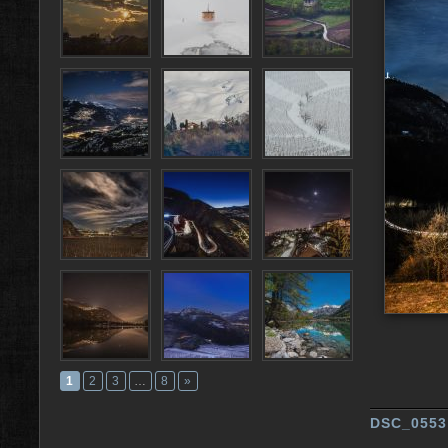
1
2
3
…
8
»
DSC_0553