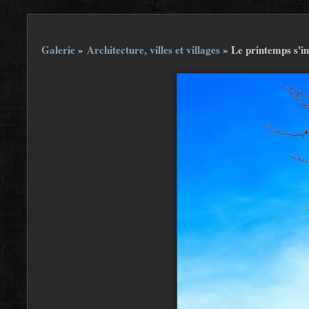
Galerie
»
Architecture, villes et villages
»
Le printemps s'in