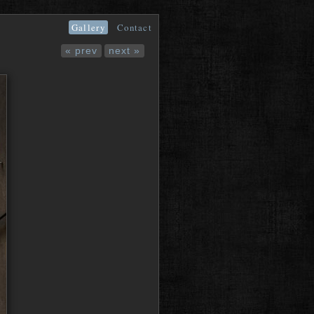
Gallery
Contact
« prev
next »