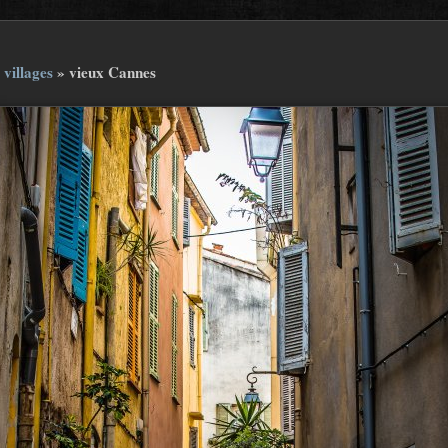
 villages
»
vieux Cannes