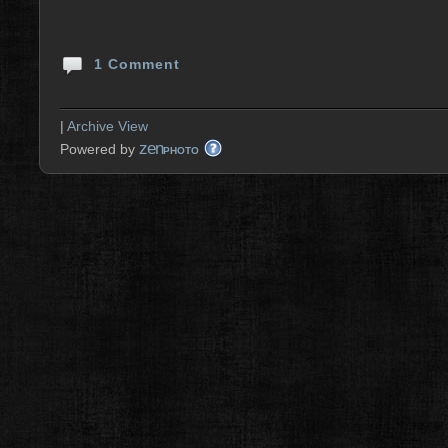
1 Comment
|
Archive View
zen
Powered by
PHOTO