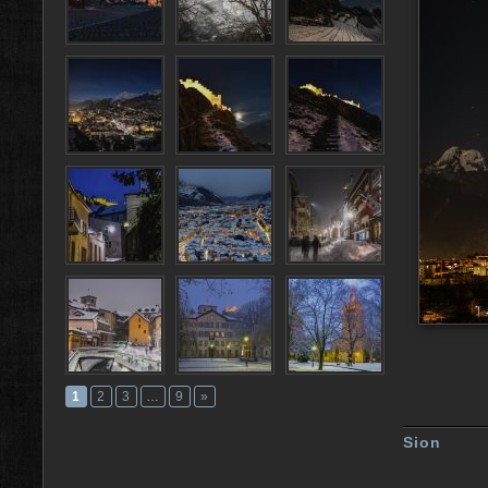
1
2
3
…
9
»
Sion