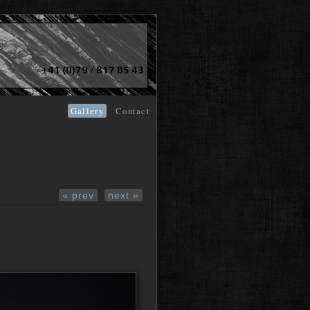
Gallery
Contact
« prev
next »