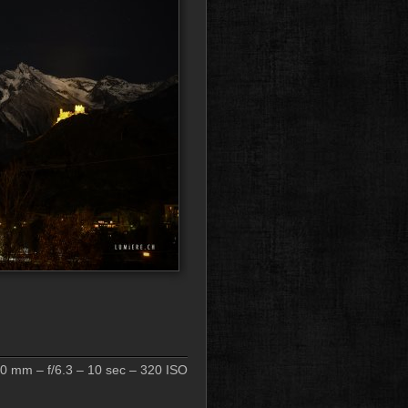
 mm – f/6.3 – 10 sec – 320 ISO