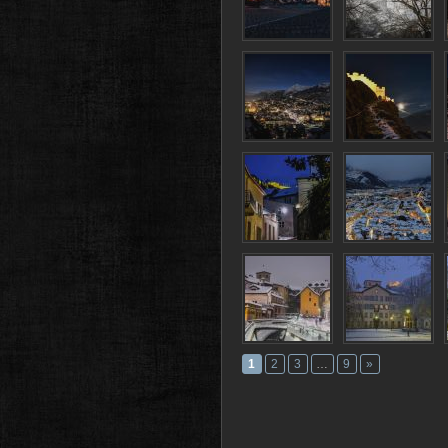
1
2
3
…
9
»