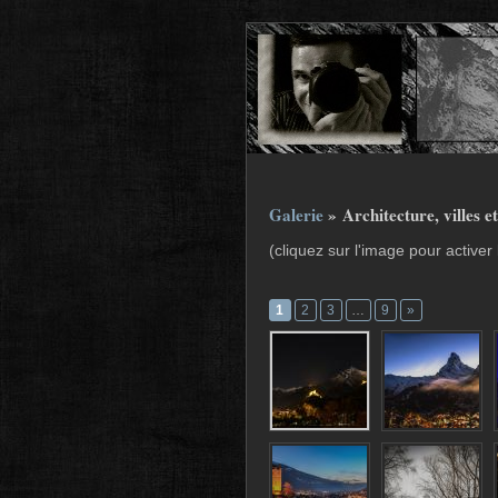
Galerie
» Architecture, villes et
(cliquez sur l'image pour active
1
2
3
…
9
»