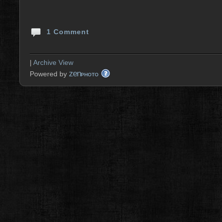
1 Comment
|
Archive View
zen
Powered by
PHOTO