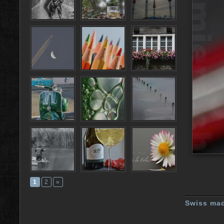
1
2
»
Swiss ma