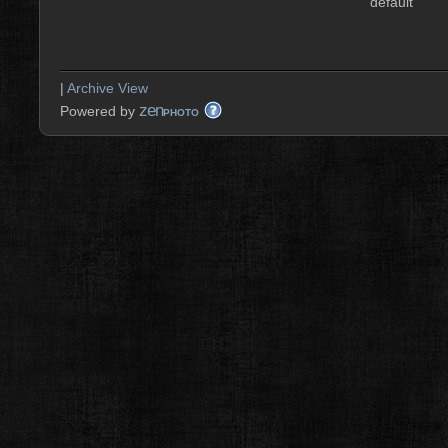
default
|
Archive View
zen
Powered by
PHOTO