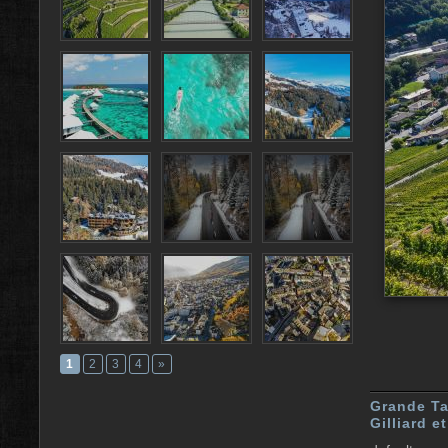
1
2
3
4
»
Grande Ta
Gilliard e