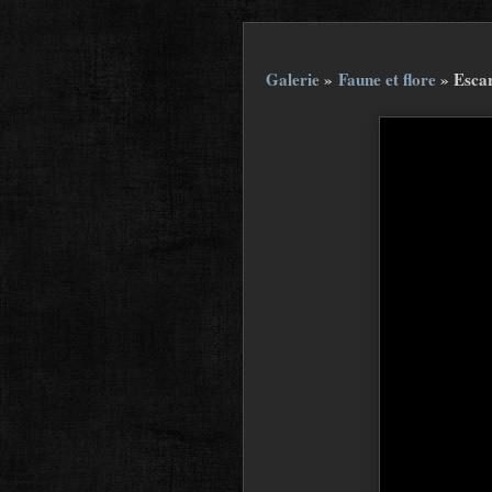
Galerie
»
Faune et flore
»
Esca