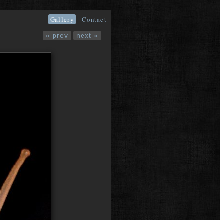
Gallery
Contact
« prev
next »