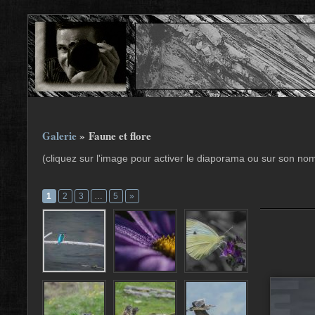
Galerie
» Faune et flore
(cliquez sur l'image pour activer le diaporama ou sur son no
1
2
3
…
5
»