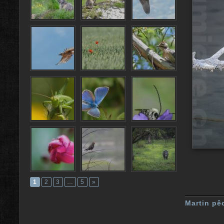
1
2
3
…
5
»
Martin pê