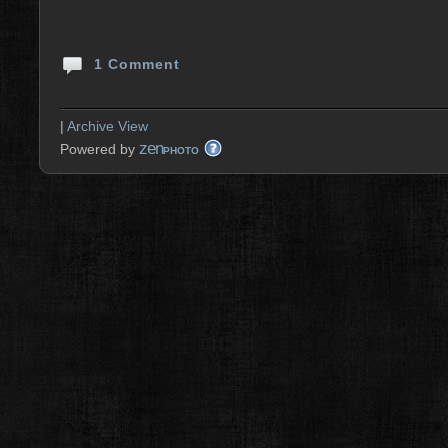
1 Comment
|
Archive View
zen
Powered by
PHOTO