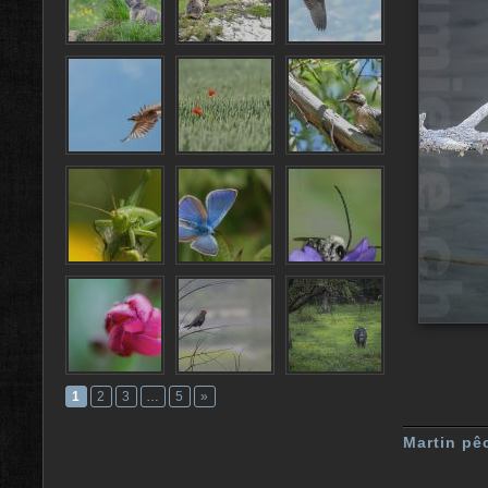
1
2
3
…
5
»
Martin pê