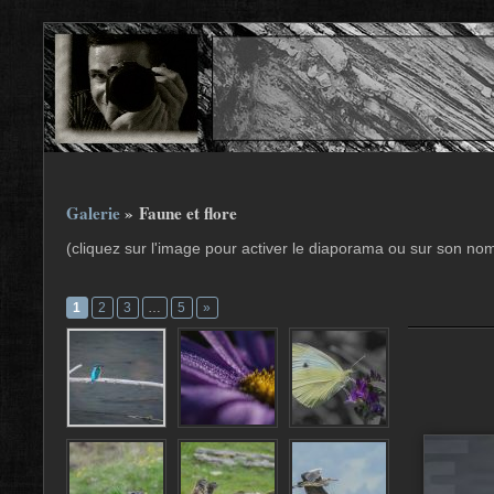
Galerie
» Faune et flore
(cliquez sur l'image pour activer le diaporama ou sur son no
1
2
3
…
5
»