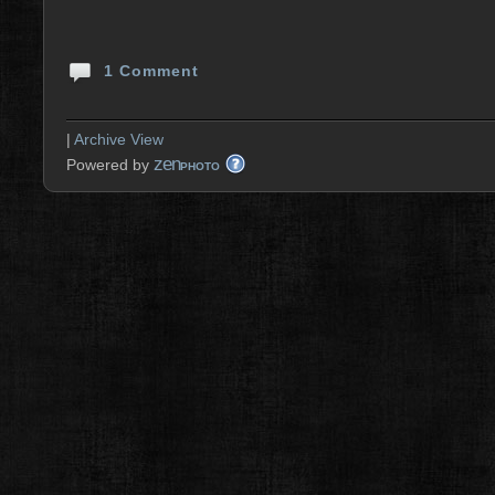
1 Comment
|
Archive View
zen
Powered by
PHOTO