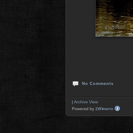
No Comments
|
Archive View
zen
Powered by
PHOTO