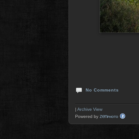
No Comments
|
Archive View
zen
Powered by
PHOTO