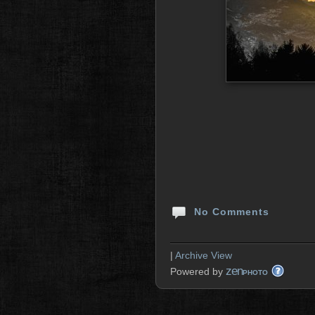
No Comments
|
Archive View
zen
Powered by
PHOTO