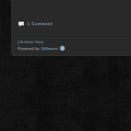
1 Comment
|
Archive View
zen
Powered by
PHOTO