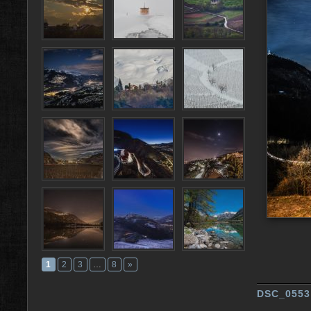
1
2
3
…
8
»
DSC_0553