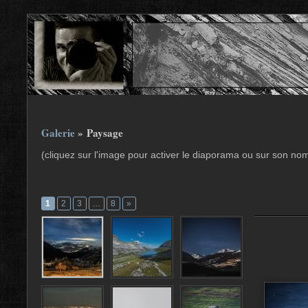
Galerie
» Paysage
(cliquez sur l'image pour activer le diaporama ou sur son no
1
2
3
…
8
»