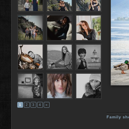
1
2
3
4
»
Family sh