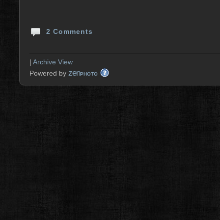
2 Comments
|
Archive View
zen
Powered by
PHOTO