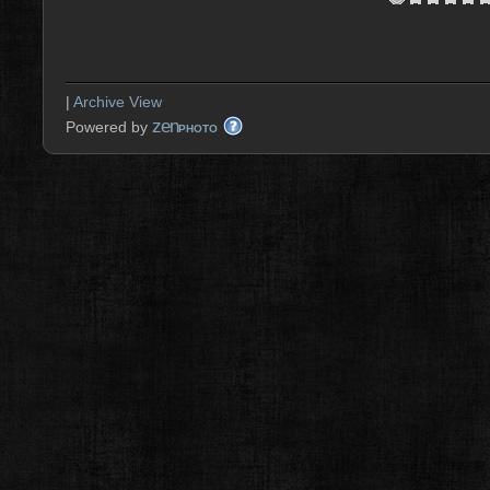
|
Archive View
zen
Powered by
PHOTO