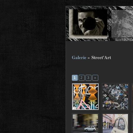
Galerie
» Street'Art
1
2
3
»