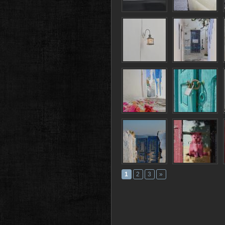
1
2
3
»