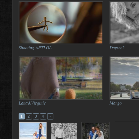
Shooting ARTLOL
Daysee2
Lana&Virginie
Margo
1
2
3
4
»