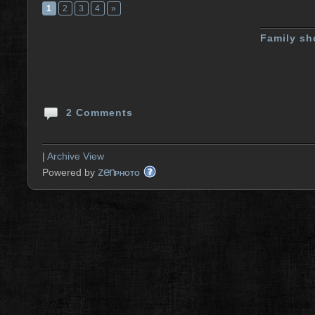
1
2
3
4
»
Family sh
2 Comments
|
Archive View
zen
Powered by
PHOTO